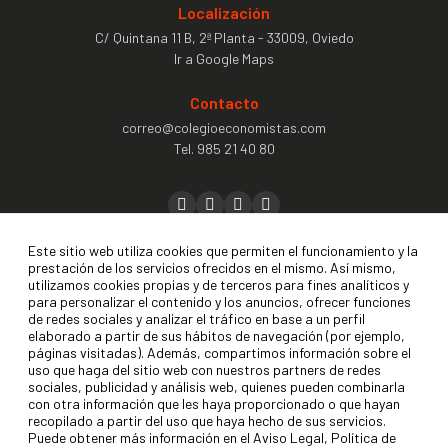
Localización
C/ Quintana 11 B, 2ª Planta - 33009, Oviedo
Ir a Google Maps
Contacto
correo@colegioeconomistas.com
Tel.
985 21 40 80
Precolegiación
Este sitio web utiliza cookies que permiten el funcionamiento y la
prestación de los servicios ofrecidos en el mismo. Así mismo,
Colegiación
utilizamos cookies propias y de terceros para fines analíticos y
para personalizar el contenido y los anuncios, ofrecer funciones
Contactar
de redes sociales y analizar el tráfico en base a un perfil
elaborado a partir de sus hábitos de navegación (por ejemplo,
Buzón de sugerencias
páginas visitadas). Además, compartimos información sobre el
uso que haga del sitio web con nuestros partners de redes
sociales, publicidad y análisis web, quienes pueden combinarla
con otra información que les haya proporcionado o que hayan
recopilado a partir del uso que haya hecho de sus servicios.
Puede obtener más información en el Aviso Legal, Política de