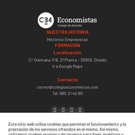
NUESTRA HISTORIA
Histórico Empresistas
FORMACIÓN
Localización
C/ Quintana 11 B, 2ª Planta - 33009, Oviedo
Ir a Google Maps
Contacto
correo@colegioeconomistas.com
Tel.
985 21 40 80
Precolegiación
Este sitio web utiliza cookies que permiten el funcionamiento y la
prestación de los servicios ofrecidos en el mismo. Así mismo,
Colegiación
utilizamos cookies propias y de terceros para fines analíticos y