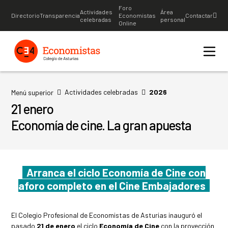
Foro
Actividades
Área
Directorio
Transparencia
Economistas
Contactar
celebradas
personal
Online
Actividades celebradas
2026
Menú superior
21 enero
Economía de cine. La gran apuesta
Arranca el ciclo Economía de Cine con
aforo completo en el Cine Embajadores
El Colegio Profesional de Economistas de Asturias inauguró el
pasado
21 de enero
el ciclo
Economía de Cine
con la proyección