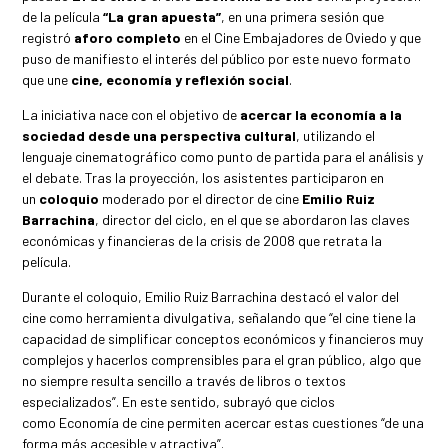
de la película
“La gran apuesta”
, en una primera sesión que
registró
aforo completo
en el Cine Embajadores de Oviedo y que
puso de manifiesto el interés del público por este nuevo formato
que une
cine, economía y reflexión social
.
La iniciativa nace con el objetivo de
acercar la economía a la
sociedad desde una perspectiva cultural
, utilizando el
lenguaje cinematográfico como punto de partida para el análisis y
el debate. Tras la proyección, los asistentes participaron en
un
coloquio
moderado por el director de cine
Emilio Ruiz
Barrachina
, director del ciclo, en el que se abordaron las claves
económicas y financieras de la crisis de 2008 que retrata la
película.
Durante el coloquio, Emilio Ruiz Barrachina destacó el valor del
cine como herramienta divulgativa, señalando que “el cine tiene la
capacidad de simplificar conceptos económicos y financieros muy
complejos y hacerlos comprensibles para el gran público, algo que
no siempre resulta sencillo a través de libros o textos
especializados”. En este sentido, subrayó que ciclos
como Economía de cine permiten acercar estas cuestiones “de una
forma más accesible y atractiva”.