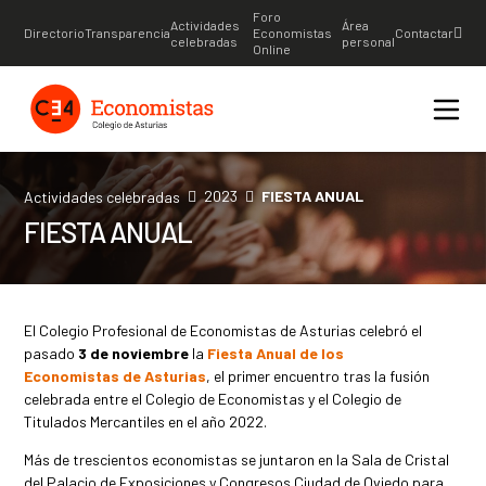
Foro
Actividades
Área
Directorio
Transparencia
Economistas
Contactar
celebradas
personal
Online
2023
FIESTA ANUAL
Actividades celebradas
FIESTA ANUAL
El Colegio Profesional de Economistas de Asturias celebró el
pasado
3 de noviembre
la
Fiesta Anual de los
Economistas de Asturias
, el primer encuentro tras la fusión
celebrada entre el Colegio de Economistas y el Colegio de
Titulados Mercantiles en el año 2022.
Más de trescientos economistas se juntaron en la Sala de Cristal
del Palacio de Exposiciones y Congresos Ciudad de Oviedo para