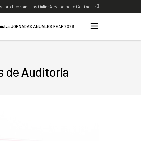
as
Foro Economistas Online
Área personal
Contactar
istas
JORNADAS ANUALES REAF 2026
s de Auditoría