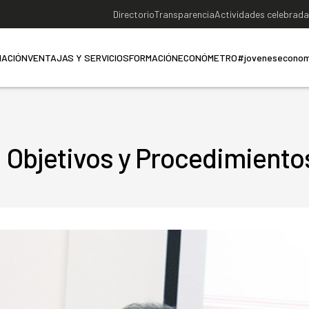
Directorio
Transparencia
Actividades celebrad
IACIÓN
VENTAJAS Y SERVICIOS
FORMACIÓN
ECONÓMETRO
#joveneseconom
: Objetivos y Procedimiento