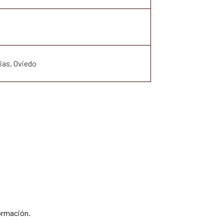
ias, Oviedo
ormación.