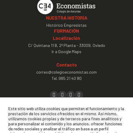
NUESTRA HISTORIA
Histórico Empresistas
FORMACIÓN
Localización
C/ Quintana 11 B, 2ª Planta - 33009, Oviedo
Ir a Google Maps
Contacto
correo@colegioeconomistas.com
Tel.
985 21 40 80
Precolegiación
Este sitio web utiliza cookies que permiten el funcionamiento y la
prestación de los servicios ofrecidos en el mismo. Así mismo,
Colegiación
utilizamos cookies propias y de terceros para fines analíticos y
para personalizar el contenido y los anuncios, ofrecer funciones
Contactar
de redes sociales y analizar el tráfico en base a un perfil