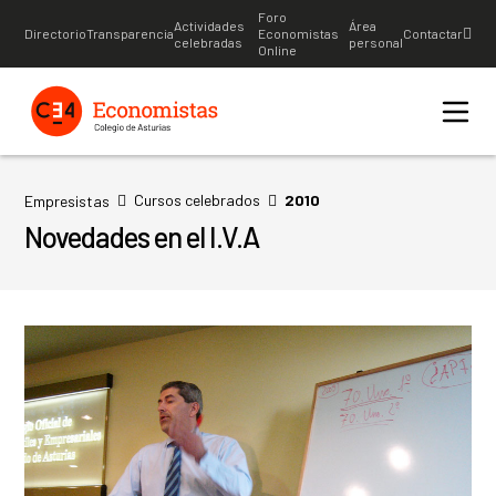
Foro
Actividades
Área
Directorio
Transparencia
Economistas
Contactar
celebradas
personal
Online
Cursos celebrados
2010
Empresistas
Novedades en el I.V.A