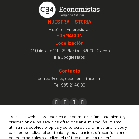
NUESTRA HISTORIA
Histórico Empresistas
FORMACIÓN
Localización
C/ Quintana 11 B, 2ª Planta - 33009, Oviedo
Ir a Google Maps
Contacto
correo@colegioeconomistas.com
Tel.
985 21 40 80
Precolegiación
Este sitio web utiliza cookies que permiten el funcionamiento y la
prestación de los servicios ofrecidos en el mismo. Así mismo,
Colegiación
utilizamos cookies propias y de terceros para fines analíticos y
para personalizar el contenido y los anuncios, ofrecer funciones
Contactar
de redes sociales y analizar el tráfico en base a un perfil